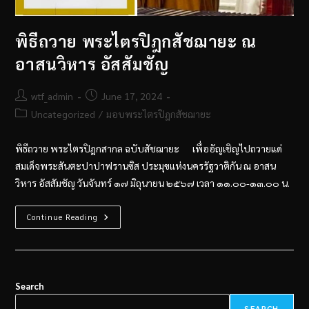
พิธีถวาย พระไตรปิฎกสัชฌายะ ณ
อาสนวิหาร อัสสัมชัญ
wtf_admin
June 17, 2024
Uncategorized
/
มอบพระไตรปิฎกสัชฌายะ
พิธีถวาย พระไตรปิฎกสากล ฉบับสัชฌายะ เพื่ออัญเชิญไปถวายแด่
สมเด็จพระสันตะปาปาฟรานซิส ประมุขแห่งนครรัฐวาติกัน ณ อาสน
วิหาร อัสสัมชัญ วันจันทร์ ๑๗ มิถุนายน ๒๕๖๗ เวลา ๑๑.๐๐-๑๓.๐๐ น.
Continue Reading
Search
SEARCH