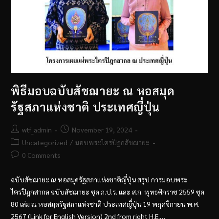
พิธีมอบฉบับสัชฌายะ ณ​ หอสมุด
รัฐสภาแห่งชาติ ประเทศญี่ปุ่น
wtf_admin
November 19, 2024
Uncategorized
/
มอบพระไตรปิฎกสัชฌายะ
0 Comments
ฉบับสัชฌายะ ณ หอสมุดรัฐสภาแห่งชาติญี่ปุ่น สรุป การมอบพระ
ไตรปิฎกสากล ฉบับสัชฌายะ ชุด ภ.ป.ร. และ ส.ก. พุทธศักราช 2559 ชุด
80 เล่ม ณ หอสมุดรัฐสภาแห่งชาติ ประเทศญี่ปุ่น 19 พฤศจิกายน พ.ศ.
2567 (Link for English Version) 2nd from right H.E.…